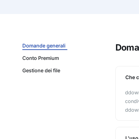
Doman
Domande generali
Conto Premium
Gestione dei file
Che c
ddownl
condiv
ddown
L'uso