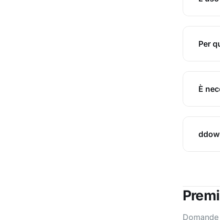
Per q
È nece
ddown
Premi
Domande 