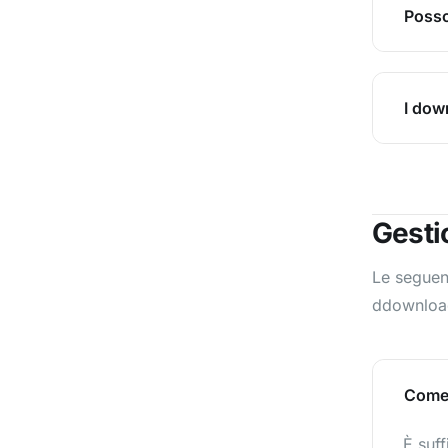
Posso
I dow
Gesti
Le seguent
ddownloa
Come 
È suff