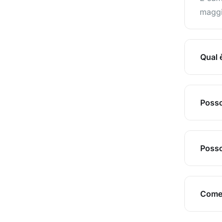
maggio
Qual 
Posso 
Posso
Come 