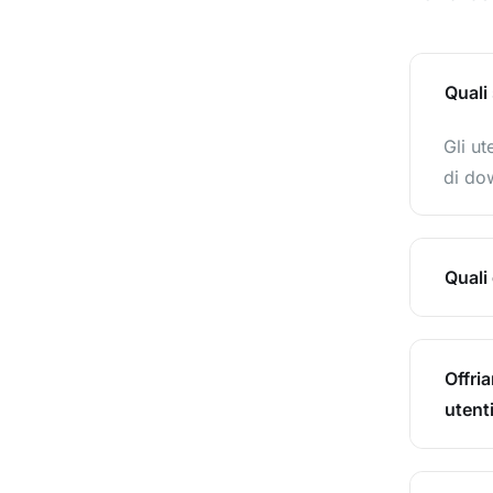
Quali
Gli u
di dow
Quali
Offria
utenti