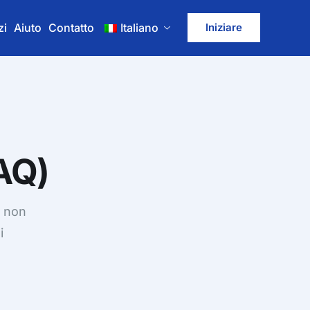
zi
Aiuto
Contatto
Italiano
Iniziare
AQ)
e non
i