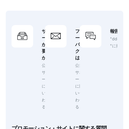
サポ
フィ
報告課題
ート
ード
"ddownlo
が必
バッ
"に掲載さ
要
ク
か？
は？
公式
公式
サポ
サポ
ート
ート
に問
に問
い合
い合
わせ
わせ
る
る。
プロモーション・サイトに関する質問