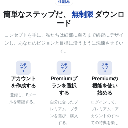
仕組み
簡単なステップだ、
無制限
ダウンロ
ード
コンセプトを手に、私たちは細部に至るまで綿密にデザイ
ンし、あなたのビジョンと目標に沿うように洗練させてい
く。
ステ
ステ
ステ
ップ
ップ
ップ
1
2
3
アカウント
Premiumプ
Premiumの
を作成する
ランを選択
機能を使い
する
始める
登録し、Eメー
ルを確認する。
自分に合ったプ
ログインして、
レミアム・プラ
プレミアム・ア
ンを選び、購入
カウントのすべ
する。
ての特典を楽し