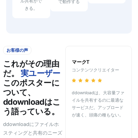
ル共有がで
で動作する
きる。
お客様の声
ジャマールA.
マークT
リサ
これがその理由
デジタルマーケター
コンテンツクリエイター
ソフ
だ。
実ユーザー
このポスターに
ついて、
他のホストも試したが、
ddownloadは、大容量ファ
プレ
ddownloadはこ
ddownloadのファイル管理
イルを共有するのに最適な
トで
と支払いオプションは無敵
サービスだ。アップロード
ち時
う語っている。
だ。
が速く、頭痛の種もない。
純粋
ddownloadにファイルホ
スティングと共有のニーズ