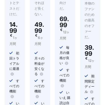
トとテ
それほ
向け
本物の
ストだ
ど長く
だ。
ファン
けだ。
ない。
のため
69.
の最高
14.
49.
99
のオフ
99
99
€
ァー
12ヶ
€
€
だ。
1ヶ
6ヶ
月間
月間
月間
39.
毎
99
月の価
初
格が良
回トラ
月々の
€
12ヶ
い
イアル
料金が
月間
に最適
安くな
す
る
べての
期
機能
す
す
間限定
べての
べての
ディー
機能
機能
ル
い
いえ 購
す
読は自
い
い
べての