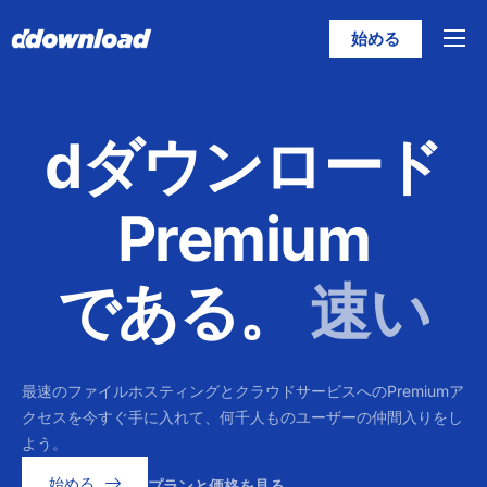
始める
特徴
価格
dダウンロード
ヘルプ
連絡先
Premium
日本語
である。
速い
最速のファイルホスティングとクラウドサービスへのPremiumア
クセスを今すぐ手に入れて、何千人ものユーザーの仲間入りをし
よう。
始める
プランと価格を見る