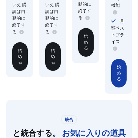
動的に
いえ 購
いえ 購
機能
終了す
読は自
読は自
る
動的に
動的に
月
終了す
終了す
額ベス
る
る
トプラ
始
イス
め
る
始
始
め
め
る
る
始
め
る
統合
と統合する。
お気に入りの道具