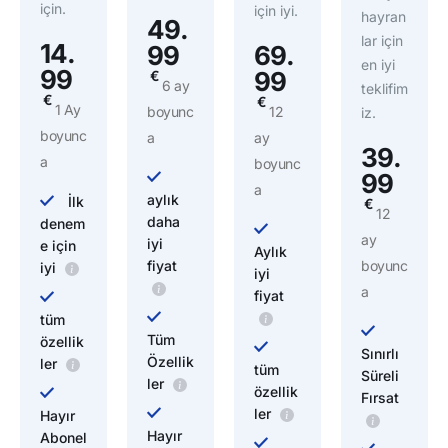
için.
için iyi.
hayran
49.
lar için
14.
99
69.
en iyi
99
99
€
6 ay
teklifim
€
€
1 Ay
boyunc
12
iz.
boyunc
a
ay
39.
a
boyunc
99
a
aylık
İlk
€
12
daha
denem
ay
iyi
e için
Aylık
fiyat
boyunc
iyi
iyi
a
fiyat
tüm
Tüm
özellik
Sınırlı
Özellik
ler
tüm
Süreli
ler
özellik
Fırsat
ler
Hayır
Hayır
Abonel