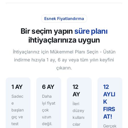
Esnek Fiyatlandırma
Bir seçim yapın
süre planı
ihtiyaçlarınıza uygun
İhtiyaçlarınız için Mükemmel Planı Seçin - Üstün
indirme hızıyla 1 ay, 6 ay veya tüm yılın keyfini
çıkarın.
1 AY
6 AY
12
12
AY
AYLI
Sadec
Daha
K
e
iyi fiyat
İleri
FIRS
başlan
çok
düzey
AT!
gıç ve
uzun
kullanı
test
değil.
cılar
Gerçek