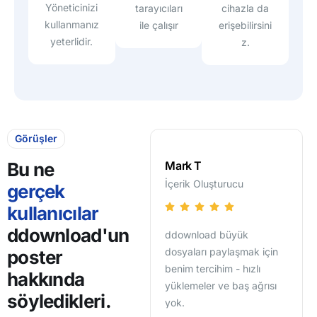
Yöneticinizi
cihazla da
tarayıcıları
kullanmanız
erişebilirsini
ile çalışır
yeterlidir.
z.
Görüşler
Jamal A.
Mark T
Lisa
Bu ne
Dijital Pazarlamacı
İçerik Oluşturucu
Yazıl
gerçek
kullanıcılar
ddownload'un
Başka hostları da denedim
ddownload büyük
Prem
ama ddownload'un dosya
dosyaları paylaşmak için
kuru
poster
yönetimi ve ödeme
benim tercihim - hızlı
yok,
hakkında
seçenekleri rakipsiz.
yüklemeler ve baş ağrısı
hız!
söyledikleri.
yok.