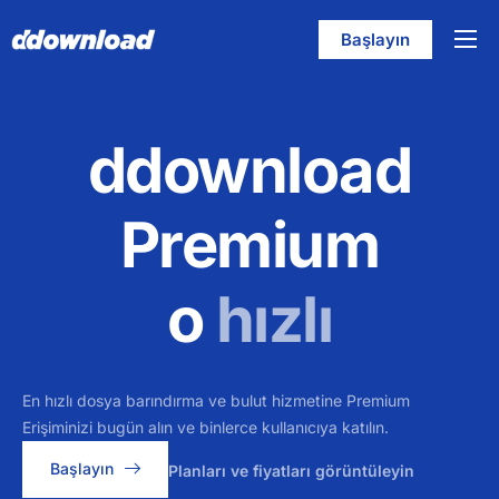
Başlayın
Özellikler
Fiyatlandırma
ddownload
Yardım
İletişim
Premium
Türkçe
o
hızlı
En hızlı dosya barındırma ve bulut hizmetine Premium
Erişiminizi bugün alın ve binlerce kullanıcıya katılın.
Başlayın
Planları ve fiyatları görüntüleyin