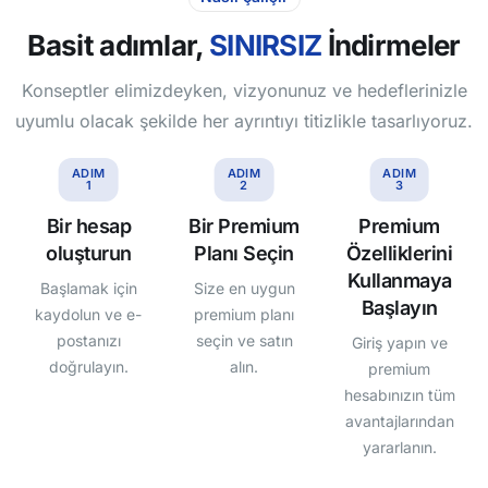
Basit adımlar,
SINIRSIZ
İndirmeler
Konseptler elimizdeyken, vizyonunuz ve hedeflerinizle
uyumlu olacak şekilde her ayrıntıyı titizlikle tasarlıyoruz.
ADIM
ADIM
ADIM
1
2
3
Bir hesap
Bir Premium
Premium
oluşturun
Planı Seçin
Özelliklerini
Kullanmaya
Başlamak için
Size en uygun
Başlayın
kaydolun ve e-
premium planı
postanızı
seçin ve satın
Giriş yapın ve
doğrulayın.
alın.
premium
hesabınızın tüm
avantajlarından
yararlanın.