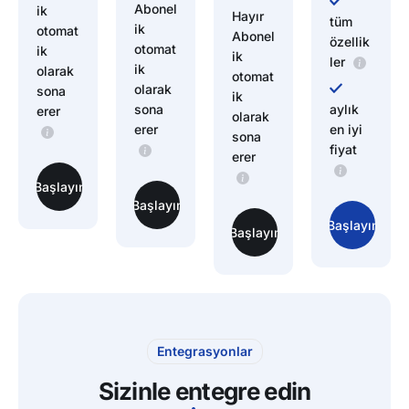
Abonel
ik
Hayır
tüm
ik
otomat
Abonel
özellik
otomat
ik
ik
ler
ik
olarak
otomat
olarak
sona
ik
sona
aylık
erer
olarak
erer
en iyi
sona
fiyat
erer
Başlayın
Başlayın
Başlayın
Başlayın
Entegrasyonlar
Sizinle entegre edin