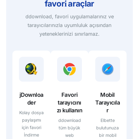
favori̇ araçlar
ddownload, favori uygulamalarınız ve
tarayıcılarınızla uyumluluk açısından
yeteneklerinizi sınırlamaz.
Mobil
jDownloa
Favori
Tarayıcıla
der
tarayıcını
r
zı kullanın
Kolay dosya
paylaşımı
Elbette
ddownload
için favori
bulutunuza
tüm büyük
İndirme
bir mobil
web