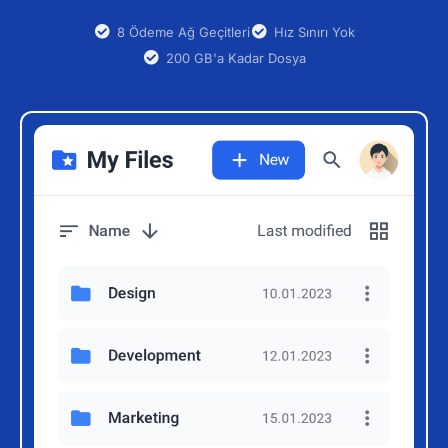
8 Ödeme Ağ Geçitleri
Hız Sınırı Yok
200 GB'a Kadar Dosya